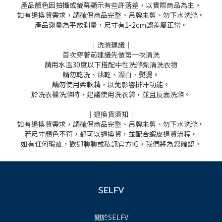
產品顏色因拍攝或螢幕顯示有些許落差，以實際商品為主。
如有退換貨需求，請確保商品完整、吊牌未剪、勿下水洗滌。
產品測量為平放測量，尺寸有1-2cm誤差屬正常。
｜洗滌建議｜
首次穿著前建議先做第一次清洗
請用水溫30度以下搭配中性洗滌劑清洗衣物
請勿乾洗、烘乾、漂白、熨燙。
請勿使用柔軟精，以免影響排汗功能。
於洗衣機洗滌時，建議使用洗衣袋，並且反面洗滌。
｜退換貨須知｜
如有退換貨需求，請確保商品完整、吊牌未剪、勿下水洗滌。
若尺寸顏色不符，都可以退換貨，並配合蝦皮退貨流程。
如有任何瑕疵，歡迎聊聊或私訊官方IG，我們將為您確認。
SELFV
關於SELFV