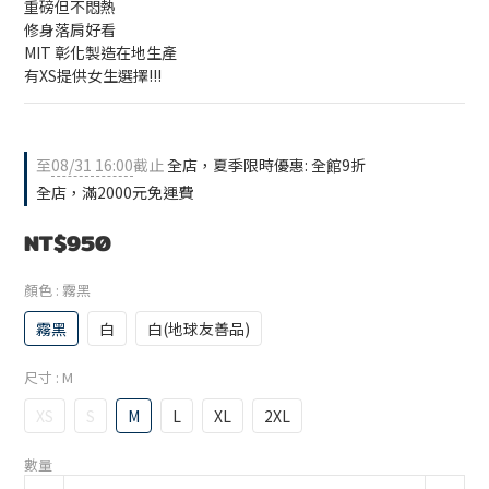
重磅但不悶熱
修身落肩好看
MIT 彰化製造在地生產
有XS提供女生選擇!!!
至
08/31 16:00
截止
全店，夏季限時優惠: 全館9折
全店，滿2000元免運費
NT$950
顏色
: 霧黑
霧黑
白
白(地球友善品)
尺寸
: M
XS
S
M
L
XL
2XL
數量