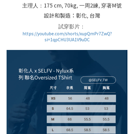
175 cm, 70kg,
2
,
M
主理人：
一周
練
穿著
號
設計和製造：彰化, 台灣
試穿影片：
https://youtube.com/shorts/xupQmPr7ZwQ?
si=1qpCHU3UA1V9uDC