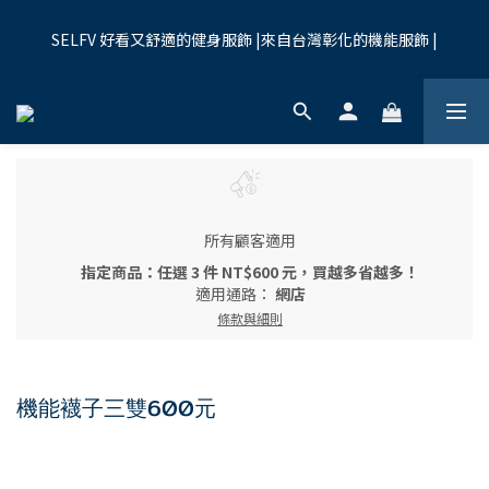
7
8
6
5
5
7
3
0
1
5
6
3
4
2
8
1
1
夏季限時優惠:全館九折
9
6
7
5
4
4
6
2
0
4
SELFV 好看又舒適的健身服飾 |來自台灣彰化的機能服飾 |
9
5
2
3
:
1
7
:
0
:
0
8
買起來
5
6
4
3
3
5
1
3
日
時
分
秒
8
4
1
2
0
6
7
4
5
3
9
2
2
4
0
2
7
3
0
1
5
6
3
4
2
8
1
1
夏季限時優惠:全館九折
3
1
6
2
0
4
9
5
2
3
:
1
7
:
0
:
0
買起來
2
0
5
1
3
日
時
分
秒
8
4
1
2
0
6
1
4
0
2
7
3
0
1
5
0
3
1
6
2
0
4
2
0
5
1
3
1
4
所有顧客適用
0
2
0
3
1
指定商品：任選 3 件 NT$600 元，買越多省越多！
2
0
適用通路：
網店
1
條款與細則
0
機能襪子三雙600元