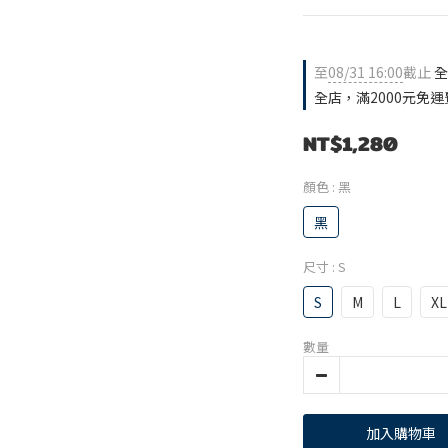
至
08/31 16:00
截止
全
全店，滿2000元免運
NT$1,280
顏色
: 黑
黑
尺寸
: S
S
M
L
XL
數量
加入購物車