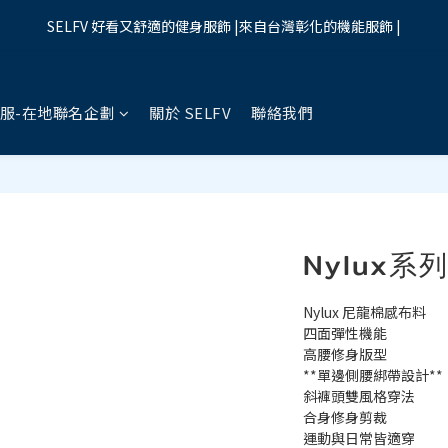
3
3
3
2
4
8
3
1
5
5
5
4
6
5
3
0
0
0
1
5
0
2
2
:
2
1
:
3
7
:
2
0
SELFV 好看又舒適的健身服飾 |來自台灣彰化的機能服飾 |
夏季限時優惠:全館九折
買起來
4
4
4
3
5
9
4
2
0
4
日
時
分
秒
1
1
1
0
2
6
1
3
3
3
2
4
8
3
1
3
0
0
0
1
5
0
2
2
:
2
1
:
3
7
:
2
0
夏季限時優惠:全館九折
2
買起來
0
4
日
時
分
秒
1
1
1
0
2
6
1
1
3
服-在地聯名企劃
關於 SELFV
聯絡我們
0
0
0
1
5
0
0
2
0
4
1
3
0
2
1
0
Nylux
Nylux 尼龍棉感布料
四面彈性機能
高腰修身版型
**單邊側腰綁帶設計**
斜褲頭雙風格穿法
合身修身剪裁
運動與日常皆適穿