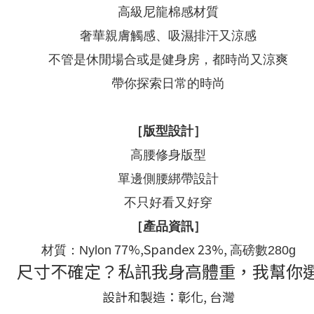
高級尼龍棉感材質
奢華親膚觸感、吸濕排汗又涼感
不管是休閒場合或是健身房，都時尚又涼爽
帶你探索日常的時尚
［版型設計］
高腰修身版型
單邊側腰綁帶設計
不只好看又好穿
［產品資訊］
77%,Spandex 23%,
材質：Nylon
高磅數280g
尺寸不確定？私訊我身高體重，我幫你
設計和製造：彰化, 台灣