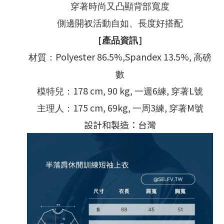
穿著時尚又凸顯背部寬度
側邊開衩活動自如、長度好搭配
［產品資訊］
Polyester 86.5%,Spandex 13.5%,
材質：
高磅
數
178 cm, 90 kg,
6
,
L
模特兒：
一週
練
穿著
號
175 cm, 69kg,
3
,
M
主理人：
一周
練
穿著
號
設計和製造：台灣